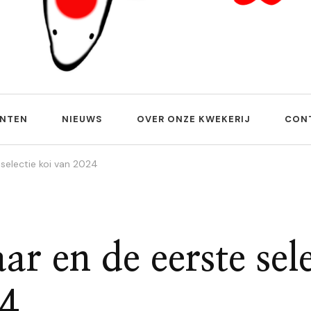
ANTEN
NIEUWS
OVER ONZE KWEKERIJ
CON
 selectie koi van 2024
r en de eerste sele
4