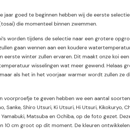
e jaar goed te beginnen hebben wij de eerste selecti
 (tosai) die momenteel binnen zwemmen.
i’s worden tijdens de selectie naar een grotere opgro
zullen gaan wennen aan een koudere watertemperatu
n eerste winter zullen ervaren. Dit maakt onze koi een
e temperatuur wisselingen wat meer gewend. Helaas gr
 maar als het in het voorjaar warmer wordt zullen ze d
n voorproefje te geven hebben we een aantal soorte
 Sanke, Shiro Utsuri, Ki Utsuri, Hi Utsuri, Kikokuryo, C
 Yamabuki, Matsuba en Ochiba, op de foto gezet. Deze 
en 10 cm groot op dit moment. De kleuren ontwikkelen