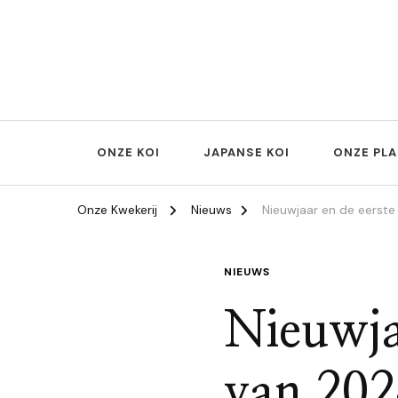
Onze Koi | Onze Planten | Onze Struiken | Onze Bomen
Onze Kwekerij
ONZE KOI
JAPANSE KOI
ONZE PL
Onze Kwekerij
Nieuws
Nieuwjaar en de eerste
NIEUWS
Nieuwjaa
van 202