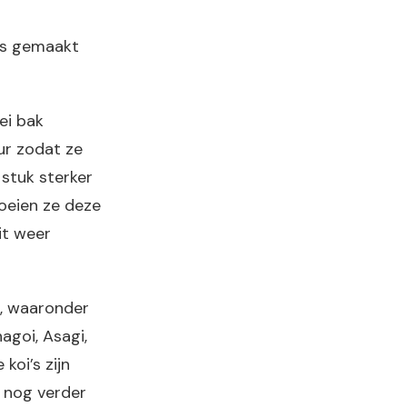
es gemaakt
ei bak
ur zodat ze
 stuk sterker
oeien ze deze
it weer
n, waaronder
hagoi, Asagi,
koi’s zijn
 nog verder